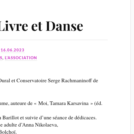
Livre et Danse
N
16.06.2023
S
,
L'ASSOCIATION
Oural et Conservatoire Serge Rachmaninoff de
ume, auteure de « Moi, Tamara Karsavina » (éd.
Barillot et suivie d’une séance de dédicaces.
se adulte d’Anna Nikolaeva,
Bolchoï.