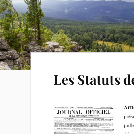
Les Statuts d
Arti
prése
juil