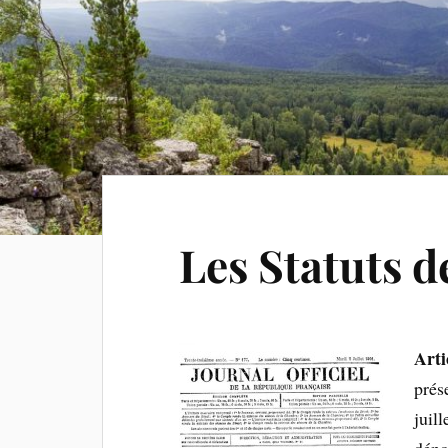
Les Statuts d
Arti
prése
juil